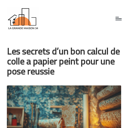
Skip
to
content
L
a
Les secrets d’un bon calcul de
g
colle a papier peint pour une
ra
pose reussie
n
d
e
m
ai
s