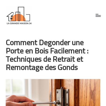
Skip
to
content
L
a
Comment Degonder une
g
Porte en Bois Facilement :
ra
Techniques de Retrait et
n
Remontage des Gonds
d
e
m
ai
s